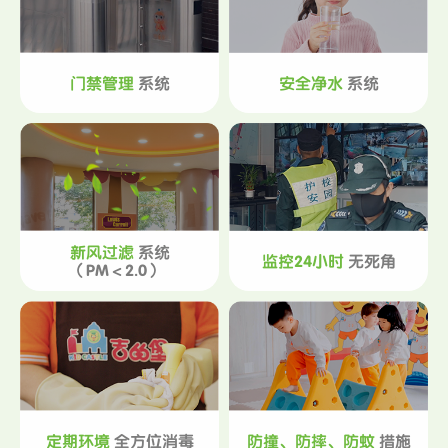
门禁管理
系统
安全净水
系统
新风过滤
系统
监控24小时
无死角
（PM＜2.0）
定期环境
全方位消毒
防撞、防摔、防蚊
措施