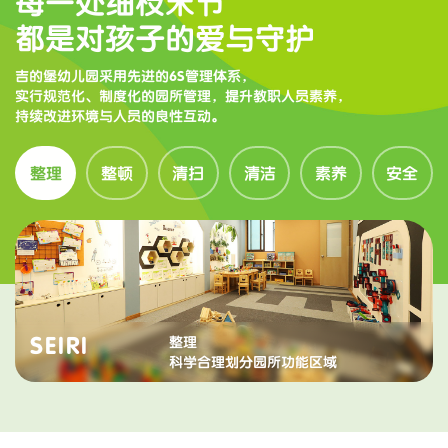
每一处细枝末节
都是对孩子的爱与守护
吉的堡幼儿园采用先进的6S管理体系，
实行规范化、制度化的园所管理，提升教职人员素养，
持续改进环境与人员的良性互动。
整理
整顿
清扫
清洁
素养
安全
SEIRI
整理
科学合理划分园所功能区域